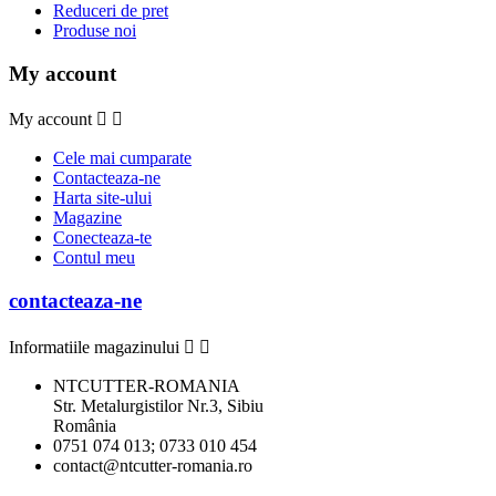
Reduceri de pret
Produse noi
My account
My account


Cele mai cumparate
Contacteaza-ne
Harta site-ului
Magazine
Conecteaza-te
Contul meu
contacteaza-ne
Informatiile magazinului


NTCUTTER-ROMANIA
Str. Metalurgistilor Nr.3, Sibiu
România
0751 074 013; 0733 010 454
contact@ntcutter-romania.ro