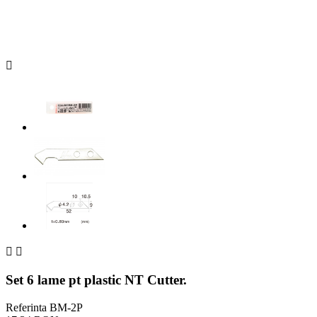



Set 6 lame pt plastic NT Cutter.
Referinta
BM-2P