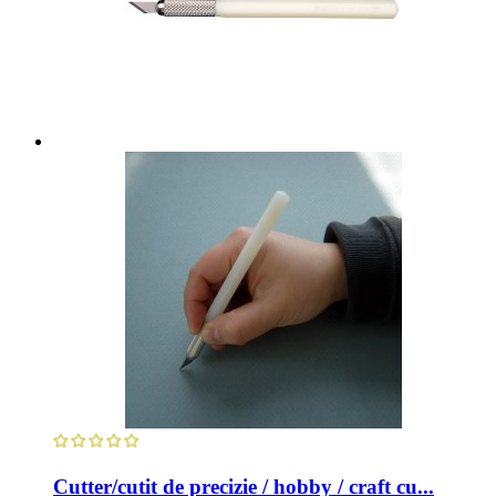
Cutter/cutit de precizie / hobby / craft cu...