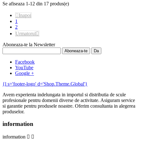
Se afiseaza 1-12 din 17 produs(e)

Inapoi
1
2
Urmatorul

Aboneaza-te la Newsletter
Facebook
YouTube
Google +
{l s='footer-logo' d='Shop.Theme.Global'}
Avem experienta indelungata in importul si distributia de scule
profesionale pentru domenii diverse de activitate. Asiguram service
si garantie pentru produsele noastre. Oferim consultanta in alegerea
produselor.
information
information

