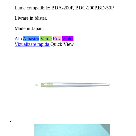
Lame compatibile: BDA-200P, BDC-200P,BD-50P
Livrare in blister.
Made in Japan.
Alb
Albastru
Verde
Roz
Violet
Vizualizare rapida
Quick View