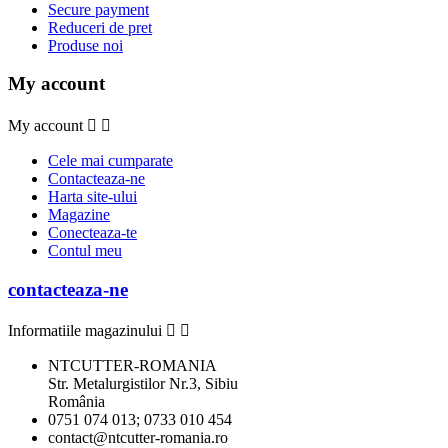
Secure payment
Reduceri de pret
Produse noi
My account
My account


Cele mai cumparate
Contacteaza-ne
Harta site-ului
Magazine
Conecteaza-te
Contul meu
contacteaza-ne
Informatiile magazinului


NTCUTTER-ROMANIA
Str. Metalurgistilor Nr.3, Sibiu
România
0751 074 013; 0733 010 454
contact@ntcutter-romania.ro