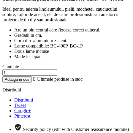
Ideal pentru taierea linoleumului, pielii, mochetei, cauciucului
subtire, foilor de acetat, etc de catre profesionisti sau amatori in
proiecte de tip diy sau profesionale.
Are un pin central care fixeaza corect cutterul.
Gradatii in cm.
Corp din aluminiu rezistent.
Lame compatibile: BC-400P, BC-1P
Doua lame incluse
Made in Japan.
Cantitate

Ultimele produse in stoc
Adauga in cos
Distribuiti
Distribuiti
Tweet
Google+
Pinterest
Security policy (edit with Customer reassurance module)